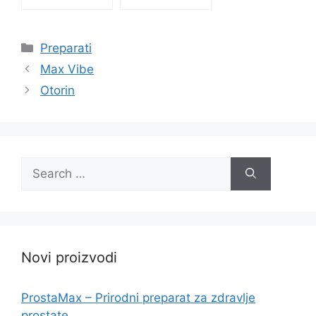
Categories
Preparati
Max Vibe
Otorin
Search
for:
Novi proizvodi
ProstaMax – Prirodni preparat za zdravlje
prostate