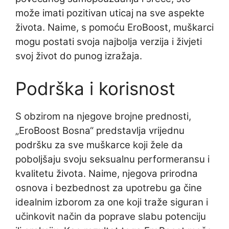
može imati pozitivan uticaj na sve aspekte
života. Naime, s pomoću EroBoost, muškarci
mogu postati svoja najbolja verzija i živjeti
svoj život do punog izražaja.
Podrška i korisnost
S obzirom na njegove brojne prednosti,
„EroBoost Bosna“ predstavlja vrijednu
podršku za sve muškarce koji žele da
poboljšaju svoju seksualnu performeransu i
kvalitetu života. Naime, njegova prirodna
osnova i bezbednost za upotrebu ga čine
idealnim izborom za one koji traže siguran i
učinkovit način da poprave slabu potenciju