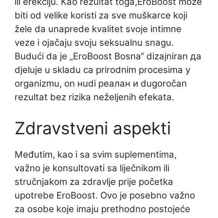
ili erekciju. Kao rezultat toga,EroBoost može
biti od velike koristi za sve muškarce koji
žele da unaprede kvalitet svoje intimne
veze i ojačaju svoju seksualnu snagu.
Budući da je „EroBoost Bosna“ dizajniran да
djeluje u skladu са prirodnim procesima у
organizmu, on нudi реалан и dugoročan
rezultat bez rizika neželjenih efekata.
Zdravstveni aspekti
Međutim, kao i sa svim suplementima,
važno je konsultovati sa liječnikom ili
stručnjakom za zdravlje prije početka
upotrebe EroBoost. Ovo je posebno važno
za osobe koje imaju prethodno postojeće