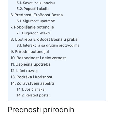
Saveti za kupovinu
Popusti i akcije
Prednosti EroBoost Bosna
Sigurnost upotrebe
Poboljšanje potencije
Dugoročni efekti
Upotreba EroBoost Bosna u praksi
Interakcija sa drugim proizvodima
Prirodni potencijal
Bezbednost i delotvornost
Uspješna upotreba
Lični razvoj
Podrška i korisnost
Zdravstveni aspekti
Još članaka:
Related posts:
Prednosti prirodnih