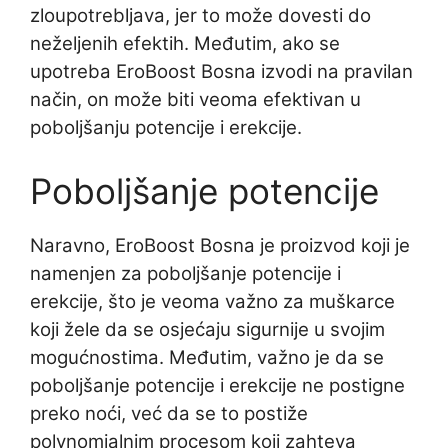
zloupotrebljava, jer to može dovesti do
neželjenih efektih. Međutim, ako se
upotreba EroBoost Bosna izvodi na pravilan
način, on može biti veoma efektivan u
poboljšanju potencije i erekcije.
Poboljšanje potencije
Naravno, EroBoost Bosna je proizvod koji je
namenjen za poboljšanje potencije i
erekcije, što je veoma važno za muškarce
koji žele da se osjećaju sigurnije u svojim
mogućnostima. Međutim, važno je da se
poboljšanje potencije i erekcije ne postigne
preko noći, već da se to postiže
polynomialnim procesom koji zahteva