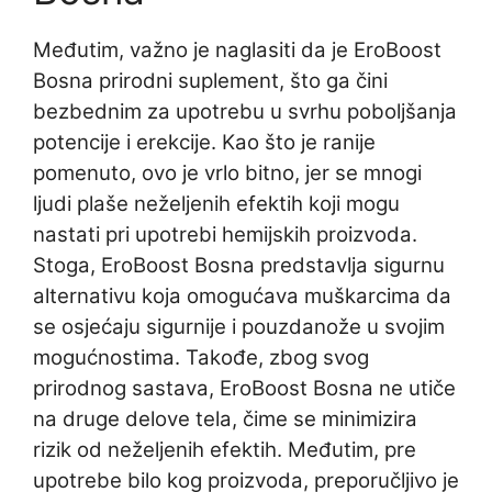
Međutim, važno je naglasiti da je EroBoost
Bosna prirodni suplement, što ga čini
bezbednim za upotrebu u svrhu poboljšanja
potencije i erekcije. Kao što je ranije
pomenuto, ovo je vrlo bitno, jer se mnogi
ljudi plaše neželjenih efektih koji mogu
nastati pri upotrebi hemijskih proizvoda.
Stoga, EroBoost Bosna predstavlja sigurnu
alternativu koja omogućava muškarcima da
se osjećaju sigurnije i pouzdanože u svojim
mogućnostima. Takođe, zbog svog
prirodnog sastava, EroBoost Bosna ne utiče
na druge delove tela, čime se minimizira
rizik od neželjenih efektih. Međutim, pre
upotrebe bilo kog proizvoda, preporučljivo je