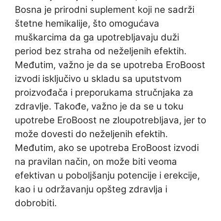
Bosna je prirodni suplement koji ne sadrži
štetne hemikalije, što omogućava
muškarcima da ga upotrebljavaju duži
period bez straha od neželjenih efektih.
Međutim, važno je da se upotreba EroBoost
izvodi isključivo u skladu sa uputstvom
proizvođača i preporukama stručnjaka za
zdravlje. Takođe, važno je da se u toku
upotrebe EroBoost ne zloupotrebljava, jer to
može dovesti do neželjenih efektih.
Međutim, ako se upotreba EroBoost izvodi
na pravilan način, on može biti veoma
efektivan u poboljšanju potencije i erekcije,
kao i u održavanju opšteg zdravlja i
dobrobiti.