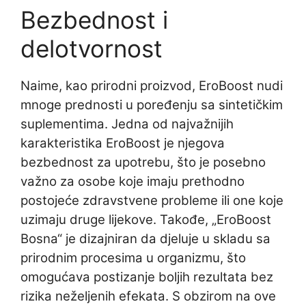
Bezbednost i
delotvornost
Naime, kao prirodni proizvod, EroBoost nudi
mnoge prednosti u poređenju sa sintetičkim
suplementima. Jedna od najvažnijih
karakteristika EroBoost je njegova
bezbednost za upotrebu, što je posebno
važno za osobe koje imaju prethodno
postojeće zdravstvene probleme ili one koje
uzimaju druge lijekove. Takođe, „EroBoost
Bosna“ je dizajniran da djeluje u skladu sa
prirodnim procesima u organizmu, što
omogućava postizanje boljih rezultata bez
rizika neželjenih efekata. S obzirom na ove