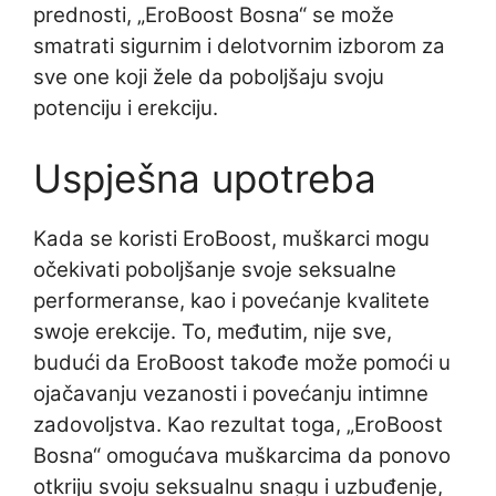
prednosti, „EroBoost Bosna“ se može
smatrati sigurnim i delotvornim izborom za
sve one koji žele da poboljšaju svoju
potenciju i erekciju.
Uspješna upotreba
Kada se koristi EroBoost, muškarci mogu
očekivati poboljšanje svoje seksualne
performeranse, kao i povećanje kvalitete
swoje erekcije. To, međutim, nije sve,
budući da EroBoost takođe može pomoći u
ojačavanju vezanosti i povećanju intimne
zadovoljstva. Kao rezultat toga, „EroBoost
Bosna“ omogućava muškarcima da ponovo
otkriju svoju seksualnu snagu i uzbuđenje,