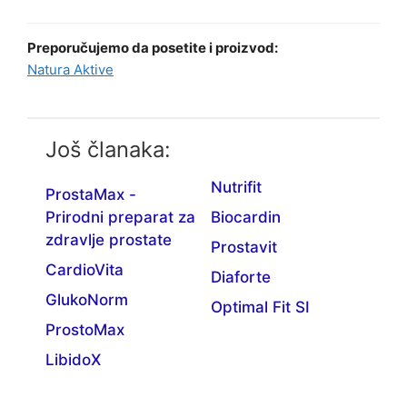
Preporučujemo da posetite i proizvod:
Natura Aktive
Još članaka:
Nutrifit
ProstaMax -
Prirodni preparat za
Biocardin
zdravlje prostate
Prostavit
CardioVita
Diaforte
GlukoNorm
Optimal Fit SI
ProstoMax
LibidoX