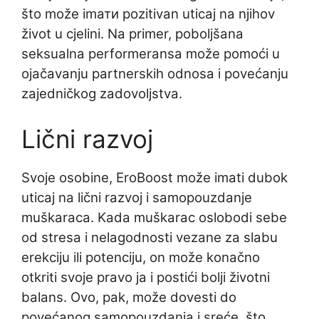
što može imати pozitivan uticaj na njihov
život u cjelini. Na primer, poboljšana
seksualna performeransa može pomoći u
ojačavanju partnerskih odnosa i povećanju
zajedničkog zadovoljstva.
Lični razvoj
Svoje osobine, EroBoost može imati dubok
uticaj na lični razvoj i samopouzdanje
muškaraca. Kada muškarac oslobodi sebe
od stresa i nelagodnosti vezane za slabu
erekciju ili potenciju, on može konačno
otkriti svoje pravo ja i postići bolji životni
balans. Ovo, pak, može dovesti do
povećanog samopouzdanja i sreće, što