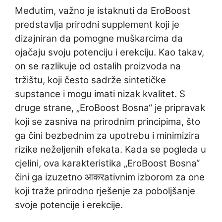
Međutim, važno je istaknuti da EroBoost
predstavlja prirodni supplement koji je
dizajniran da pomogne muškarcima da
ojačaju svoju potenciju i erekciju. Kao takav,
on se razlikuje od ostalih proizvoda na
tržištu, koji često sadrže sintetičke
supstance i mogu imati nizak kvalitet. S
druge strane, „EroBoost Bosna“ je pripravak
koji se zasniva na prirodnim principima, što
ga čini bezbednim za upotrebu i minimizira
rizike neželjenih efekata. Kada se pogleda u
cjelini, ova karakteristika „EroBoost Bosna“
čini ga izuzetno आकरativnim izborom za one
koji traže prirodno rješenje za poboljšanje
svoje potencije i erekcije.