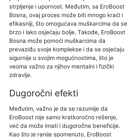
strpljenje i upornost. Međutim, sa EroBoost
Bosna, ovaj proces može biti mnogo kraći i
efikasniji, što omogućava muškarcima da se
brzo i lako osjećaju bolje. Takođe, EroBoost
Bosna može pomoći muškarcima da
prevaziđu svoje komplekse i da se osjećaju
sigurnije u svojim mogućnostima, što je
veoma važno za njihov mentalni i fizički
zdravlje.
Dugoročni efekti
Međutim, važno je da se razumije da
EroBoost nije samo kratkoročno rešenje,
već da može imati i dugoročne beneficije.
Kao što je ranije spomenuto, EroBoost