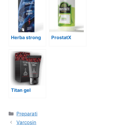
Herba strong
ProstatX
Titan gel
Categories
Preparati
Varcosin