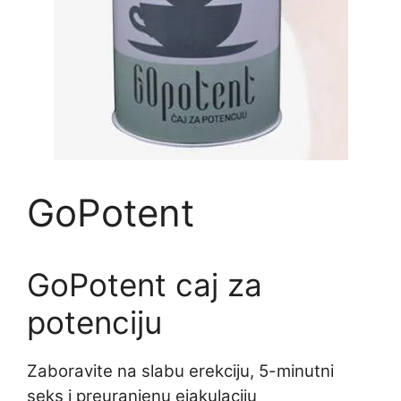
GoPotent
GoPotent caj za
potenciju
Zaboravite na slabu erekciju, 5-minutni
seks i preuranjenu ejakulaciju