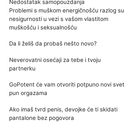
Nedostatak samopouzdanja
Problemi s muškom energičnošću razlog su
nesigurnosti u vezi s vašom vlastitom
muškošću i seksualnošću
Da li želiš da probaš nešto novo?
Neverovatni osećaji za tebe i tvoju
partnerku
GoPotent će vam otvoriti potpuno novi svet
pun orgazama
Ako imaš tvrd penis, devojke će ti skidati
pantalone bez pogovora