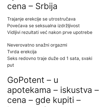
cena – Srbija
Trajanje erekcije se utrostručava
Povećava se seksualna izdržljivost
Vidljivi rezultati već nakon prve upotrebe
Neverovatno snažni orgazmi
Tvrda erekcija
Seks redovno traje duže od 1 sata, svaki
put
GoPotent – u
apotekama – iskustva –
cena – gde kupiti –