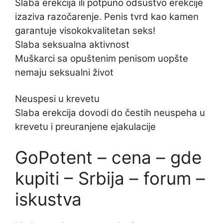
Slaba erekcija ili potpuno odsustvo erekcije
izaziva razočarenje. Penis tvrd kao kamen
garantuje visokokvalitetan seks!
Slaba seksualna aktivnost
Muškarci sa opuštenim penisom uopšte
nemaju seksualni život
Neuspesi u krevetu
Slaba erekcija dovodi do čestih neuspeha u
krevetu i preuranjene ejakulacije
GoPotent – cena – gde
kupiti – Srbija – forum –
iskustva