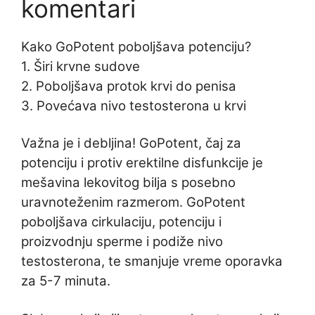
komentari
Kako GoPotent poboljšava potenciju?
1. Širi krvne sudove
2. Poboljšava protok krvi do penisa
3. Povećava nivo testosterona u krvi
Važna je i debljina! GoPotent, čaj za
potenciju i protiv erektilne disfunkcije je
mešavina lekovitog bilja s posebno
uravnoteženim razmerom. GoPotent
poboljšava cirkulaciju, potenciju i
proizvodnju sperme i podiže nivo
testosterona, te smanjuje vreme oporavka
za 5-7 minuta.