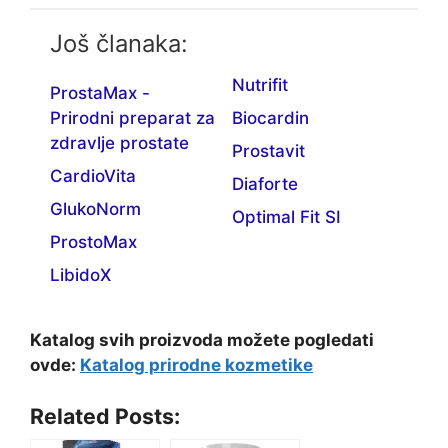
Još članaka:
Nutrifit
ProstaMax -
Prirodni preparat za
Biocardin
zdravlje prostate
Prostavit
CardioVita
Diaforte
GlukoNorm
Optimal Fit SI
ProstoMax
LibidoX
Katalog svih proizvoda možete pogledati
ovde:
Katalog prirodne kozmetike
Related Posts: