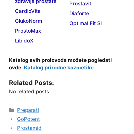
zdravlje prostate
Prostavit
CardioVita
Diaforte
GlukoNorm
Optimal Fit SI
ProstoMax
LibidoX
Katalog svih proizvoda možete pogledati
ovde:
Katalog prirodne kozmetike
Related Posts:
No related posts.
Categories
Preparati
GoPotent
Prostamid