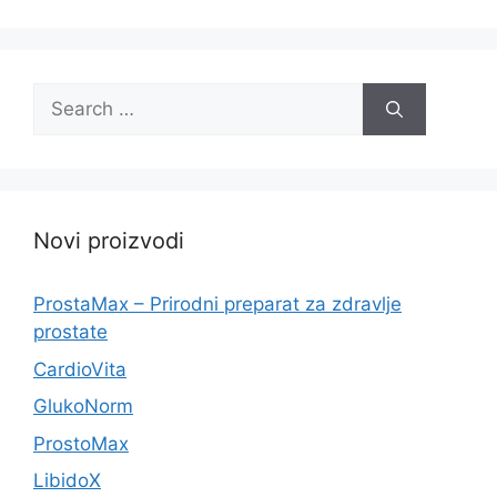
Search
for:
Novi proizvodi
ProstaMax – Prirodni preparat za zdravlje
prostate
CardioVita
GlukoNorm
ProstoMax
LibidoX