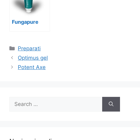
Fungapure
Categories
Preparati
Optimus gel
Potent Axe
Search
for: