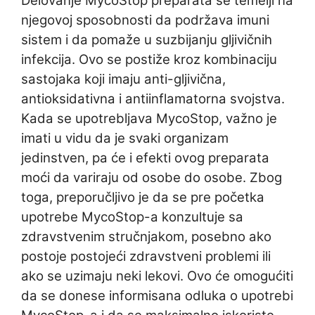
Delovanje MycoStop preparata se temelji na
njegovoj sposobnosti da podržava imuni
sistem i da pomaže u suzbijanju gljivičnih
infekcija. Ovo se postiže kroz kombinaciju
sastojaka koji imaju anti-gljivična,
antioksidativna i antiinflamatorna svojstva.
Kada se upotrebljava MycoStop, važno je
imati u vidu da je svaki organizam
jedinstven, pa će i efekti ovog preparata
moći da variraju od osobe do osobe. Zbog
toga, preporučljivo je da se pre početka
upotrebe MycoStop-a konzultuje sa
zdravstvenim stručnjakom, posebno ako
postoje postojeći zdravstveni problemi ili
ako se uzimaju neki lekovi. Ovo će omogućiti
da se donese informisana odluka o upotrebi