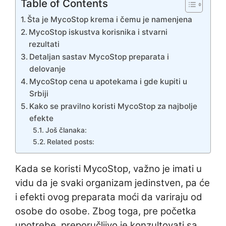
Table of Contents
Šta je MycoStop krema i čemu je namenjena
MycoStop iskustva korisnika i stvarni
rezultati
Detaljan sastav MycoStop preparata i
delovanje
MycoStop cena u apotekama i gde kupiti u
Srbiji
Kako se pravilno koristi MycoStop za najbolje
efekte
Još članaka:
Related posts:
Kada se koristi MycoStop, važno je imati u
vidu da je svaki organizam jedinstven, pa će
i efekti ovog preparata moći da variraju od
osobe do osobe. Zbog toga, pre početka
upotrebe, preporučljivo je konzultovati sa