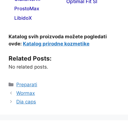
Optimal Fit SI
ProstoMax
LibidoX
Katalog svih proizvoda možete pogledati
ovde:
Katalog prirodne kozmetike
Related Posts:
No related posts.
Categories
Preparati
Wormax
Dia caps