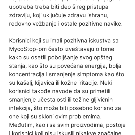
upotreba treba biti deo šireg pristupa
zdravlju, koji uključuje zdravu ishranu,
redovno vežbanje i ostale pozitivne navike.
Korisnici koji su imali pozitivna iskustva sa
MycoStop-om često izveštavaju o tome
kako su osetili poboljšanje svog opšteg
stanja, kao što su povećana energija, bolja
koncentracija i smanjenje simptoma kao što
su kašalj, kijavica ili kožne iritacije. Neki
korisnici takođe navode da su primetili
smanjenje učestalosti ili težine gljivičnih
infekcija, što može biti posebno korisno za
one koji su skloni ovim problemima.
Međutim, kao i sa svim proizvodima, postoje
i korisnici koji nisu iskusili nikakve značajne