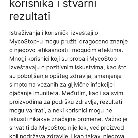
korisnika i stvarni
rezultati
Istraživanja i korisnički izveštaji o
MycoStop-u mogu pružiti dragoceno znanje
o njegovoj efikasnosti i mogućim efektima.
Mnogi korisnici koji su probali MycoStop
izveštavaju o pozitivnim iskustvima, kao što
su poboljšanje opšteg zdravlja, smanjenje
simptoma vezanih za gljivične infekcije i
ojačanje imuniteta. Međutim, kao i sa svim
proizvodima za podršku zdravlja, rezultati
mogu varirati, a neki korisnici mogu ne
iskusiti nikakve značajne promene. Važno je
shvatiti da MycoStop nije lek, već proizvod
koji podržava zdravlje, i kao takav, njegova