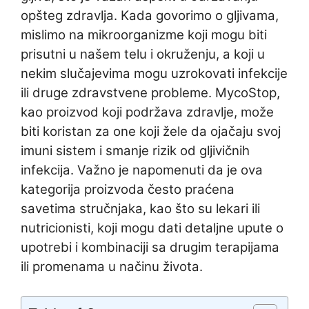
opšteg zdravlja. Kada govorimo o gljivama,
mislimo na mikroorganizme koji mogu biti
prisutni u našem telu i okruženju, a koji u
nekim slučajevima mogu uzrokovati infekcije
ili druge zdravstvene probleme. MycoStop,
kao proizvod koji podržava zdravlje, može
biti koristan za one koji žele da ojačaju svoj
imuni sistem i smanje rizik od gljivičnih
infekcija. Važno je napomenuti da je ova
kategorija proizvoda često praćena
savetima stručnjaka, kao što su lekari ili
nutricionisti, koji mogu dati detaljne upute o
upotrebi i kombinaciji sa drugim terapijama
ili promenama u načinu života.