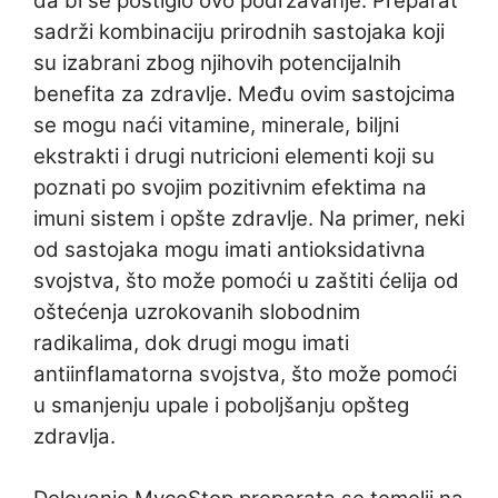
da bi se postiglo ovo podržavanje. Preparat
sadrži kombinaciju prirodnih sastojaka koji
su izabrani zbog njihovih potencijalnih
benefita za zdravlje. Među ovim sastojcima
se mogu naći vitamine, minerale, biljni
ekstrakti i drugi nutricioni elementi koji su
poznati po svojim pozitivnim efektima na
imuni sistem i opšte zdravlje. Na primer, neki
od sastojaka mogu imati antioksidativna
svojstva, što može pomoći u zaštiti ćelija od
oštećenja uzrokovanih slobodnim
radikalima, dok drugi mogu imati
antiinflamatorna svojstva, što može pomoći
u smanjenju upale i poboljšanju opšteg
zdravlja.