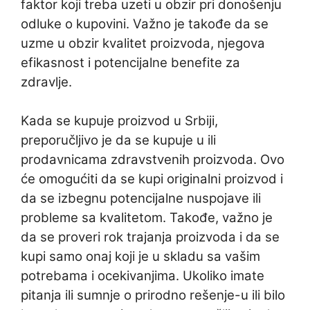
faktor koji treba uzeti u obzir pri donošenju
odluke o kupovini. Važno je takođe da se
uzme u obzir kvalitet proizvoda, njegova
efikasnost i potencijalne benefite za
zdravlje.
Kada se kupuje proizvod u Srbiji,
preporučljivo je da se kupuje u ili
prodavnicama zdravstvenih proizvoda. Ovo
će omogućiti da se kupi originalni proizvod i
da se izbegnu potencijalne nuspojave ili
probleme sa kvalitetom. Takođe, važno je
da se proveri rok trajanja proizvoda i da se
kupi samo onaj koji je u skladu sa vašim
potrebama i ocekivanjima. Ukoliko imate
pitanja ili sumnje o prirodno rešenje-u ili bilo