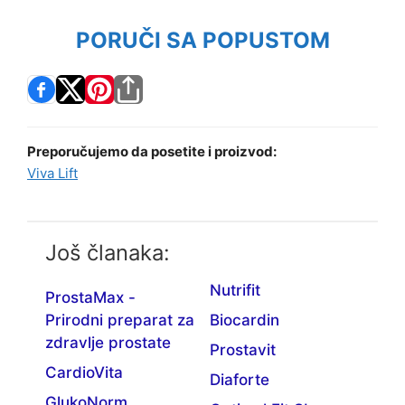
PORUČI SA POPUSTOM
Preporučujemo da posetite i proizvod:
Viva Lift
Još članaka:
Nutrifit
ProstaMax -
Prirodni preparat za
Biocardin
zdravlje prostate
Prostavit
CardioVita
Diaforte
GlukoNorm