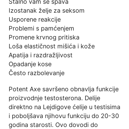
Stalno vam se spava
Izostanak želje za seksom
Usporene reakcije
Problemi s pamćenjem
Promene krvnog pritiska
Loša elastičnost mišića i kože
Apatija i razdražljivost
Opadanje kose
Često razbolevanje
Potent Axe savršeno obnavlja funkcije
proizvodnje testosterona. Delije
direktno na Lejdigove ćelije u testisima
i poboljšava njihovu funkciju do 20-30
godina starosti. Ovo dovodi do