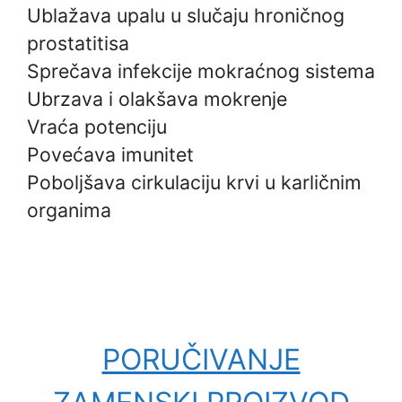
Ublažava upalu u slučaju hroničnog
prostatitisa
Sprečava infekcije mokraćnog sistema
Ubrzava i olakšava mokrenje
Vraća potenciju
Povećava imunitet
Poboljšava cirkulaciju krvi u karličnim
organima
PORUČIVANJE