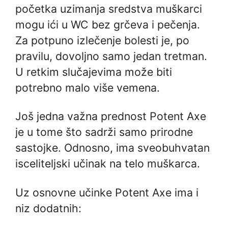
početka uzimanja sredstva muškarci
mogu ići u WC bez grčeva i pečenja.
Za potpuno izlečenje bolesti je, po
pravilu, dovoljno samo jedan tretman.
U retkim slučajevima može biti
potrebno malo više vemena.
Još jedna važna prednost Potent Axe
je u tome što sadrži samo prirodne
sastojke. Odnosno, ima sveobuhvatan
isceliteljski učinak na telo muškarca.
Uz osnovne učinke Potent Axe ima i
niz dodatnih: