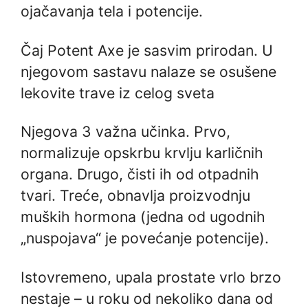
ojačavanja tela i potencije.
Čaj Potent Axe je sasvim prirodan. U
njegovom sastavu nalaze se osušene
lekovite trave iz celog sveta
Njegova 3 važna učinka. Prvo,
normalizuje opskrbu krvlju karličnih
organa. Drugo, čisti ih od otpadnih
tvari. Treće, obnavlja proizvodnju
muških hormona (jedna od ugodnih
„nuspojava“ je povećanje potencije).
Istovremeno, upala prostate vrlo brzo
nestaje – u roku od nekoliko dana od