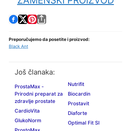
ZAMENSKI PROIZVOD
Preporučujemo da posetite i proizvod:
Black Ant
Još članaka:
Nutrifit
ProstaMax -
Prirodni preparat za
Biocardin
zdravlje prostate
Prostavit
CardioVita
Diaforte
GlukoNorm
Optimal Fit SI
ProstoMax