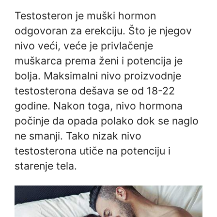
Testosteron je muški hormon
odgovoran za erekciju. Što je njegov
nivo veći, veće je privlačenje
muškarca prema ženi i potencija je
bolja. Maksimalni nivo proizvodnje
testosterona dešava se od 18-22
godine. Nakon toga, nivo hormona
počinje da opada polako dok se naglo
ne smanji. Tako nizak nivo
testosterona utiče na potenciju i
starenje tela.