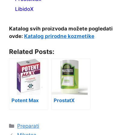
LibidoX
Katalog svih proizvoda možete pogledati
ovde:
Katalog prirodne kozmetike
Related Posts:
Potent Max
ProstatX
Categories
Preparati
Mikotea