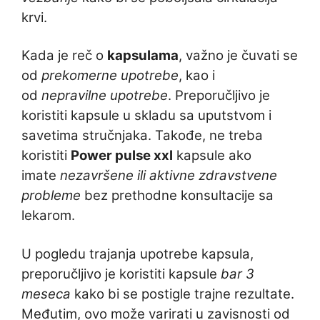
krvi.
Kada je reč o
kapsulama
, važno je čuvati se
od
prekomerne upotrebe
, kao i
od
nepravilne upotrebe
. Preporučljivo je
koristiti kapsule u skladu sa uputstvom i
savetima stručnjaka. Takođe, ne treba
koristiti
Power pulse xxl
kapsule ako
imate
nezavršene ili aktivne zdravstvene
probleme
bez prethodne konsultacije sa
lekarom.
U pogledu trajanja upotrebe kapsula,
preporučljivo je koristiti kapsule
bar 3
meseca
kako bi se postigle trajne rezultate.
Međutim, ovo može varirati u zavisnosti od