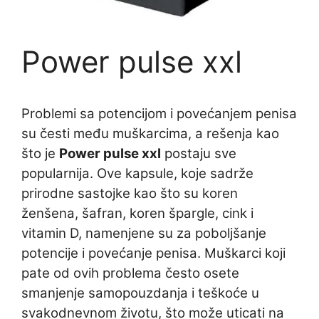
Power pulse xxl
Problemi sa potencijom i povećanjem penisa
su česti među muškarcima, a rešenja kao
što je
Power pulse xxl
postaju sve
popularnija. Ove kapsule, koje sadrže
prirodne sastojke kao što su koren
ženšena, šafran, koren špargle, cink i
vitamin D, namenjene su za poboljšanje
potencije i povećanje penisa. Muškarci koji
pate od ovih problema često osete
smanjenje samopouzdanja i teškoće u
svakodnevnom životu, što može uticati na