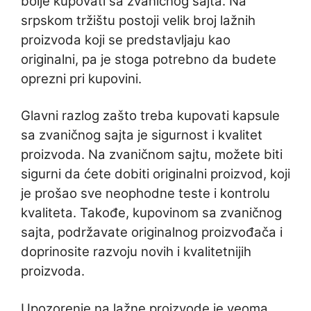
bolje kupovati sa zvaničnog sajta. Na
srpskom tržištu postoji velik broj lažnih
proizvoda koji se predstavljaju kao
originalni, pa je stoga potrebno da budete
oprezni pri kupovini.
Glavni razlog zašto treba kupovati kapsule
sa zvaničnog sajta je sigurnost i kvalitet
proizvoda. Na zvaničnom sajtu, možete biti
sigurni da ćete dobiti originalni proizvod, koji
je prošao sve neophodne teste i kontrolu
kvaliteta. Takođe, kupovinom sa zvaničnog
sajta, podržavate originalnog proizvođača i
doprinosite razvoju novih i kvalitetnijih
proizvoda.
Upozorenje na lažne proizvode je veoma