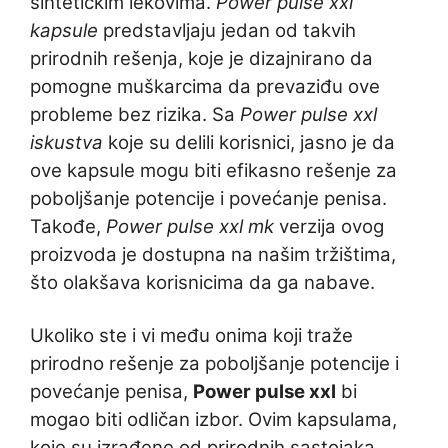
sintetičkim lekovima.
Power pulse xxl
kapsule
predstavljaju jedan od takvih
prirodnih rešenja, koje je dizajnirano da
pomogne muškarcima da prevaziđu ove
probleme bez rizika. Sa
Power pulse xxl
iskustva
koje su delili korisnici, jasno je da
ove kapsule mogu biti efikasno rešenje za
poboljšanje potencije i povećanje penisa.
Takođe,
Power pulse xxl mk
verzija ovog
proizvoda je dostupna na našim tržištima,
što olakšava korisnicima da ga nabave.
Ukoliko ste i vi među onima koji traže
prirodno rešenje za poboljšanje potencije i
povećanje penisa,
Power pulse xxl
bi
mogao biti odličan izbor. Ovim kapsulama,
koje su izrađene od prirodnih sastojaka,