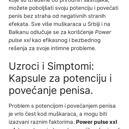
možete poboljšati svoju potenciju i povećati
penis bez straha od negativnih stranih
efekata. Sve više muškaraca u Srbiji i na
Balkanu odlučuje se za korišćenje
Power
pulse xxl
kao efikasnog i bezbednog
rešenja za svoje intimne probleme.
Uzroci i Simptomi:
Kapsule za potenciju i
povećanje penisa.
Problem s potencijom i povećanjem penisa
je vrlo čest kod muškaraca, a mogu biti
izazvani raznim faktorima.
Power pulse xxl