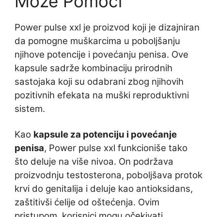
Može Pomoći
Power pulse xxl je proizvod koji je dizajniran
da pomogne muškarcima u poboljšanju
njihove potencije i povećanju penisa. Ove
kapsule sadrže kombinaciju prirodnih
sastojaka koji su odabrani zbog njihovih
pozitivnih efekata na muški reproduktivni
sistem.
Kao
kapsule za potenciju i povećanje
penisa
, Power pulse xxl funkcioniše tako
što deluje na više nivoa. On podržava
proizvodnju testosterona, poboljšava protok
krvi do genitalija i deluje kao antioksidans,
zaštitivši ćelije od oštećenja. Ovim
pristupom, korisnici mogu očekivati