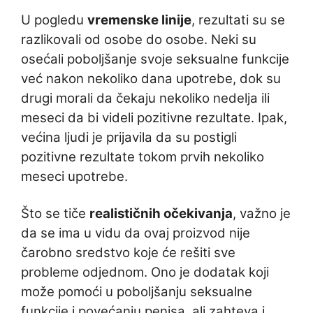
U pogledu
vremenske linije
, rezultati su se
razlikovali od osobe do osobe. Neki su
osećali poboljšanje svoje seksualne funkcije
već nakon nekoliko dana upotrebe, dok su
drugi morali da čekaju nekoliko nedelja ili
meseci da bi videli pozitivne rezultate. Ipak,
većina ljudi je prijavila da su postigli
pozitivne rezultate tokom prvih nekoliko
meseci upotrebe.
Što se tiče
realističnih očekivanja
, važno je
da se ima u vidu da ovaj proizvod nije
čarobno sredstvo koje će rešiti sve
probleme odjednom. Ono je dodatak koji
može pomoći u poboljšanju seksualne
funkcije i povećanju penisa, ali zahteva i