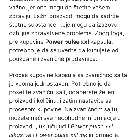
važno, jer one mogu da štetite vašem
zdravlju. Lažni proizvodi mogu da sadrže
štetne supstance, koje mogu da izazovu
ozbiljne zdravstvene probleme. Zbog toga,
pre kupovine
Power pulse xxl
kapsula,
potrebno je da se uverite da kupujete od
pouzdane i zvanične prodavnice.
Proces kupovine kapsula sa zvaničnog sajta
je veoma jednostavan. Potrebno je da
posetite zvanični sajt, odaberete željeni
proizvod i količinu, i zatim nastavite sa
procesom kupovine. Na zvaničnom sajtu,
možete naći sve neophodne informacije o
proizvodu, uključujući i
Power pulse xxl
iskustva
i
Power pulse xxl mk
informacije.