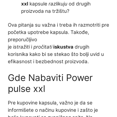
xxl
kapsule
razlikuju
od drugih
proizvoda na tržištu?
Ova pitanja su važna i treba ih razmotriti pre
početka upotrebe kapsula. Takođe,
preporučljivo
je
istražiti
i
pročitati
iskustva
drugih
korisnika kako bi se stekao što bolji uvid u
efikasnost i bezbednost proizvoda.
Gde Nabaviti Power
pulse xxl
Pre kupovine kapsula, važno je da se
informišete o načinu kupovine i zašto je