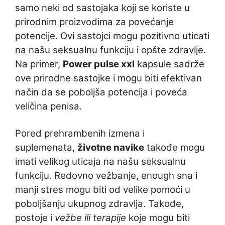
samo neki od sastojaka koji se koriste u
prirodnim proizvodima za povećanje
potencije. Ovi sastojci mogu pozitivno uticati
na našu seksualnu funkciju i opšte zdravlje.
Na primer,
Power pulse xxl
kapsule sadrže
ove prirodne sastojke i mogu biti efektivan
način da se poboljša potencija i poveća
veličina penisa.
Pored prehrambenih izmena i
suplemenata,
životne navike
takođe mogu
imati velikog uticaja na našu seksualnu
funkciju. Redovno vežbanje, enough sna i
manji stres mogu biti od velike pomoći u
poboljšanju ukupnog zdravlja. Takođe,
postoje i
vežbe ili terapije
koje mogu biti