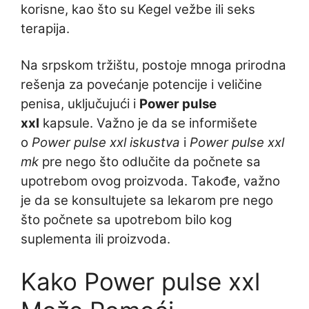
korisne, kao što su Kegel vežbe ili seks
terapija.
Na srpskom tržištu, postoje mnoga prirodna
rešenja za povećanje potencije i veličine
penisa, uključujući i
Power pulse
xxl
kapsule. Važno je da se informišete
o
Power pulse xxl iskustva
i
Power pulse xxl
mk
pre nego što odlučite da počnete sa
upotrebom ovog proizvoda. Takođe, važno
je da se konsultujete sa lekarom pre nego
što počnete sa upotrebom bilo kog
suplementa ili proizvoda.
Kako Power pulse xxl