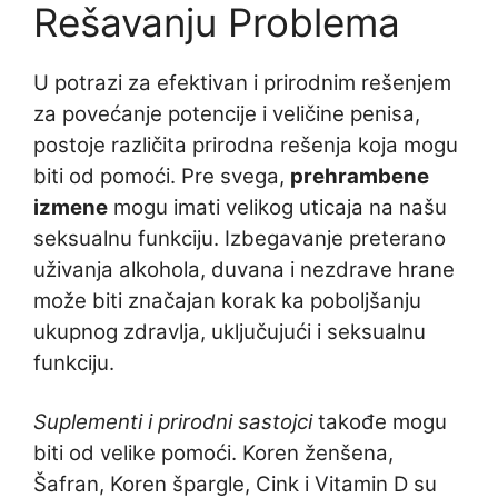
Rešavanju Problema
U potrazi za efektivan i prirodnim rešenjem
za povećanje potencije i veličine penisa,
postoje različita prirodna rešenja koja mogu
biti od pomoći. Pre svega,
prehrambene
izmene
mogu imati velikog uticaja na našu
seksualnu funkciju. Izbegavanje preterano
uživanja alkohola, duvana i nezdrave hrane
može biti značajan korak ka poboljšanju
ukupnog zdravlja, uključujući i seksualnu
funkciju.
Suplementi i prirodni sastojci
takođe mogu
biti od velike pomoći. Koren ženšena,
Šafran, Koren špargle, Cink i Vitamin D su