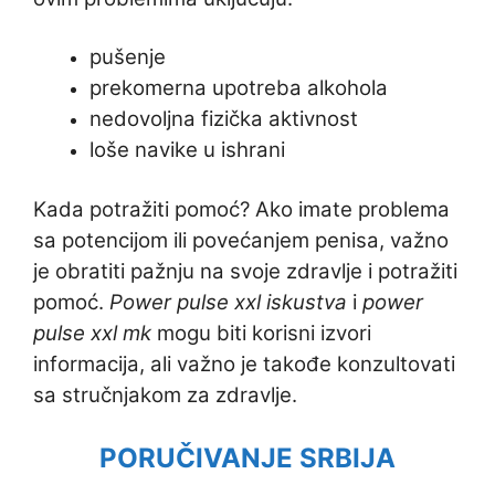
pušenje
prekomerna upotreba alkohola
nedovoljna fizička aktivnost
loše navike u ishrani
Kada potražiti pomoć? Ako imate problema
sa potencijom ili povećanjem penisa, važno
je obratiti pažnju na svoje zdravlje i potražiti
pomoć.
Power pulse xxl iskustva
i
power
pulse xxl mk
mogu biti korisni izvori
informacija, ali važno je takođe konzultovati
sa stručnjakom za zdravlje.
PORUČIVANJE SRBIJA