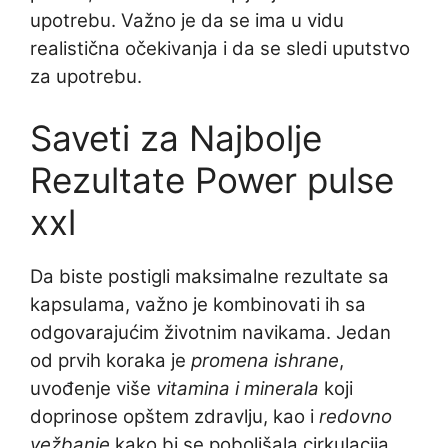
upotrebu. Važno je da se ima u vidu
realistična očekivanja i da se sledi uputstvo
za upotrebu.
Saveti za Najbolje
Rezultate Power pulse
xxl
Da biste postigli maksimalne rezultate sa
kapsulama, važno je kombinovati ih sa
odgovarajućim životnim navikama. Jedan
od prvih koraka je
promena ishrane
,
uvođenje više
vitamina i minerala
koji
doprinose opštem zdravlju, kao i
redovno
vežbanje
kako bi se poboljšala cirkulacija