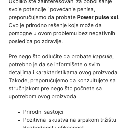
Ukoliko ste zainteresovani za poboljšanje
svoje potencije i povećanje penisa,
preporučujemo da probate
Power pulse xxl
.
Ovo je prirodno rešenje koje može da
pomogne u ovom problemu bez negativnih
posledica po zdravlje.
Pre nego što odlučite da probate
kapsule
,
potrebno je da se informišete o svim
detaljima i karakteristikama ovog proizvoda.
Takođe, preporučujemo da konzultujete sa
stručnjakom pre nego što počnete sa
upotrebom ovog proizvoda.
Prirodni sastojci
Pozitivna iskustva na srpskom tržištu
Bezbednost i efikasnost