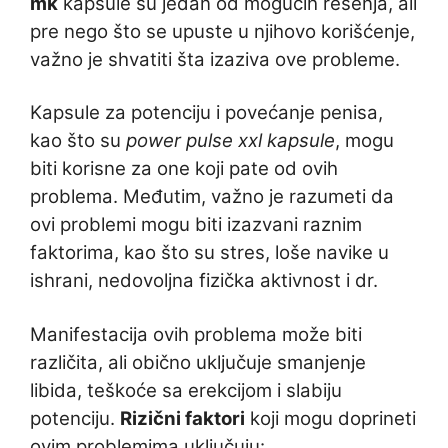
mk
kapsule su jedan od mogućih rešenja, ali
pre nego što se upuste u njihovo korišćenje,
važno je shvatiti šta izaziva ove probleme.
Kapsule za potenciju i povećanje penisa,
kao što su
power pulse xxl kapsule
, mogu
biti korisne za one koji pate od ovih
problema. Međutim, važno je razumeti da
ovi problemi mogu biti izazvani raznim
faktorima, kao što su stres, loše navike u
ishrani, nedovoljna fizička aktivnost i dr.
Manifestacija ovih problema može biti
različita, ali obično uključuje smanjenje
libida, teškoće sa erekcijom i slabiju
potenciju.
Rizični faktori
koji mogu doprineti
ovim problemima uključuju: