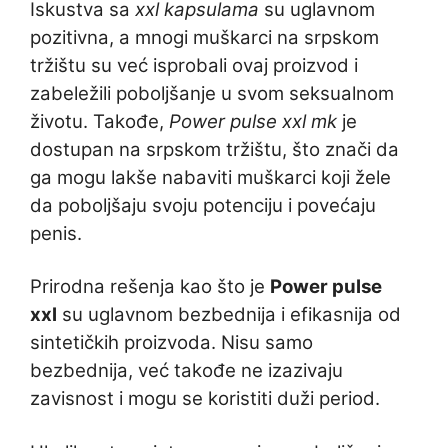
Iskustva sa
xxl kapsulama
su uglavnom
pozitivna, a mnogi muškarci na srpskom
tržištu su već isprobali ovaj proizvod i
zabeležili poboljšanje u svom seksualnom
životu. Takođe,
Power pulse xxl mk
je
dostupan na srpskom tržištu, što znači da
ga mogu lakše nabaviti muškarci koji žele
da poboljšaju svoju potenciju i povećaju
penis.
Prirodna rešenja kao što je
Power pulse
xxl
su uglavnom bezbednija i efikasnija od
sintetičkih proizvoda. Nisu samo
bezbednija, već takođe ne izazivaju
zavisnost i mogu se koristiti duži period.