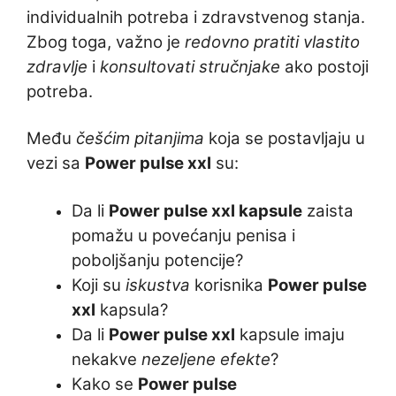
individualnih potreba i zdravstvenog stanja.
Zbog toga, važno je
redovno pratiti vlastito
zdravlje
i
konsultovati stručnjake
ako postoji
potreba.
Među
češćim pitanjima
koja se postavljaju u
vezi sa
Power pulse xxl
su:
Da li
Power pulse xxl kapsule
zaista
pomažu u povećanju penisa i
poboljšanju potencije?
Koji su
iskustva
korisnika
Power pulse
xxl
kapsula?
Da li
Power pulse xxl
kapsule imaju
nekakve
nezeljene efekte
?
Kako se
Power pulse