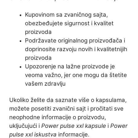
Kupovinom sa zvaničnog sajta,
obezbeđujete sigurnost i kvalitet
proizvoda
Podržavate originalnog proizvođača i
doprinosite razvoju novih i kvalitetnijih
proizvoda
Upozorenje na lažne proizvode je
veoma važno, jer one mogu da štetite
vašem zdravlju
Ukoliko želite da saznate više o kapsulama,
možete posetiti zvanični sajt i pročitati sve
neophodne informacije o proizvodu,
uključujući i
Power pulse xxl kapsule
i
Power
pulse xxl iskustva
informacije.