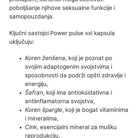
poboljšanje njihove seksualne funkcije i
samopouzdanja.
Ključni sastojci Power pulse xxl kapsula
uključuju:
Koren ženšena
, koji je poznat po
svojim adaptogenim svojstvima i
sposobnosti da podrži opšti zdravlje i
energiju,
Šafran
, koji ima antioksidativna i
antiinflamatorna svojstva,
Koren špargle
, koji je bogat vitaminima
i mineralima,
Cink
, esencijalni mineral za mušku
reprodukciju,