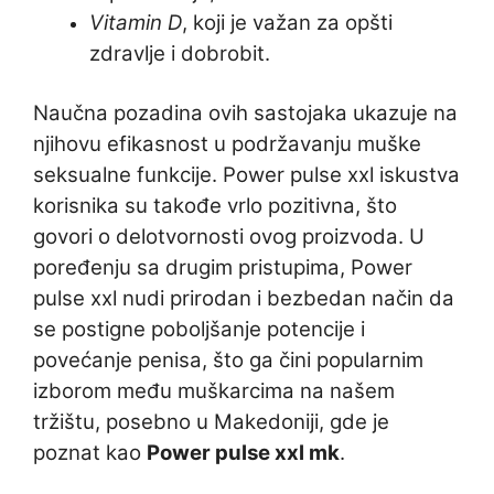
Vitamin D
, koji je važan za opšti
zdravlje i dobrobit.
Naučna pozadina ovih sastojaka ukazuje na
njihovu efikasnost u podržavanju muške
seksualne funkcije. Power pulse xxl iskustva
korisnika su takođe vrlo pozitivna, što
govori o delotvornosti ovog proizvoda. U
poređenju sa drugim pristupima, Power
pulse xxl nudi prirodan i bezbedan način da
se postigne poboljšanje potencije i
povećanje penisa, što ga čini popularnim
izborom među muškarcima na našem
tržištu, posebno u Makedoniji, gde je
poznat kao
Power pulse xxl mk
.