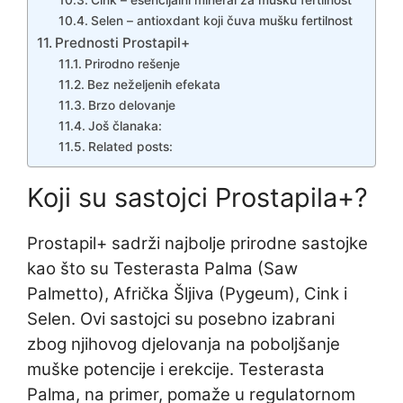
Cink – esencijalni mineral za mušku fertilnost
Selen – antioxdant koji čuva mušku fertilnost
Prednosti Prostapil+
Prirodno rešenje
Bez neželjenih efekata
Brzo delovanje
Još članaka:
Related posts:
Koji su sastojci Prostapila+?
Prostapil+ sadrži najbolje prirodne sastojke
kao što su Testerasta Palma (Saw
Palmetto), Afrička Šljiva (Pygeum), Cink i
Selen. Ovi sastojci su posebno izabrani
zbog njihovog djelovanja na poboljšanje
muške potencije i erekcije. Testerasta
Palma, na primer, pomaže u regulatornom