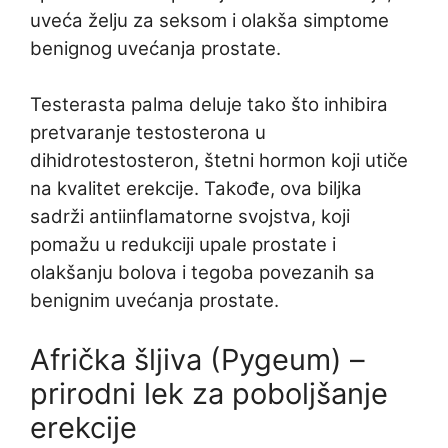
uveća želju za seksom i olakša simptome
benignog uvećanja prostate.
Testerasta palma deluje tako što inhibira
pretvaranje testosterona u
dihidrotestosteron, štetni hormon koji utiče
na kvalitet erekcije. Takođe, ova biljka
sadrži antiinflamatorne svojstva, koji
pomažu u redukciji upale prostate i
olakšanju bolova i tegoba povezanih sa
benignim uvećanja prostate.
Afrička šljiva (Pygeum) –
prirodni lek za poboljšanje
erekcije