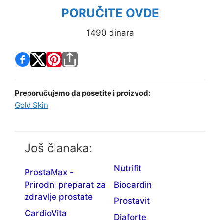
PORUČITE OVDE
1490 dinara
Preporučujemo da posetite i proizvod:
Gold Skin
Još članaka:
Nutrifit
ProstaMax -
Prirodni preparat za
Biocardin
zdravlje prostate
Prostavit
CardioVita
Diaforte