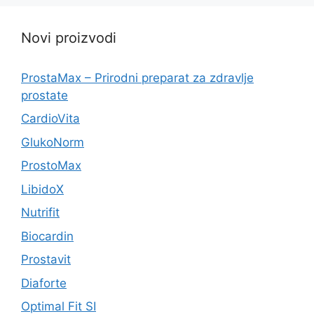
Novi proizvodi
ProstaMax – Prirodni preparat za zdravlje
prostate
CardioVita
GlukoNorm
ProstoMax
LibidoX
Nutrifit
Biocardin
Prostavit
Diaforte
Optimal Fit SI