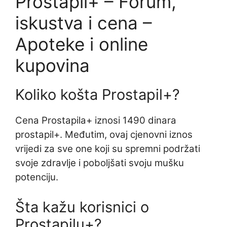
Prostapil+ – Forum,
iskustva i cena –
Apoteke i online
kupovina
Koliko košta Prostapil+?
Cena Prostapila+ iznosi 1490 dinara
prostapil+. Međutim, ovaj cjenovni iznos
vrijedi za sve one koji su spremni podržati
svoje zdravlje i poboljšati svoju mušku
potenciju.
Šta kažu korisnici o
Prostapilu+?