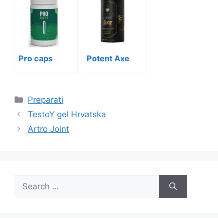
Pro caps
Potent Axe
Categories
Preparati
TestoY gel Hrvatska
Artro Joint
Search
for: