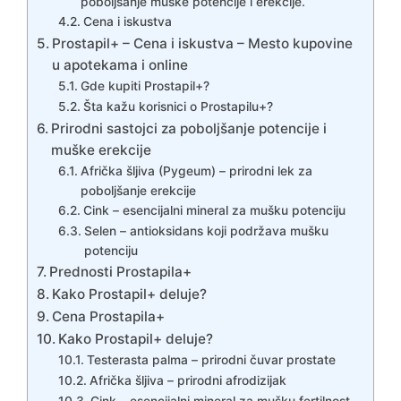
poboljšanje muške potencije i erekcije.
Cena i iskustva
Prostapil+ – Cena i iskustva – Mesto kupovine
u apotekama i online
Gde kupiti Prostapil+?
Šta kažu korisnici o Prostapilu+?
Prirodni sastojci za poboljšanje potencije i
muške erekcije
Afrička šljiva (Pygeum) – prirodni lek za
poboljšanje erekcije
Cink – esencijalni mineral za mušku potenciju
Selen – antioksidans koji podržava mušku
potenciju
Prednosti Prostapila+
Kako Prostapil+ deluje?
Cena Prostapila+
Kako Prostapil+ deluje?
Testerasta palma – prirodni čuvar prostate
Afrička šljiva – prirodni afrodizijak