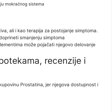
ciju mokraćnog sistema
iva, ali i kao terapija za postojanje simptoma.
doprineti smanjenju simptoma
plementima može pojačati njegovo delovanje
potekama, recenzije i
a kupovinu Prostatina, jer njegova dostupnost i