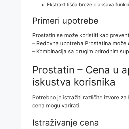
Ekstrakt lišća breze olakšava funk
Primeri upotrebe
Prostatin se može koristiti kao prevent
– Redovna upotreba Prostatina može 
– Kombinacija sa drugim prirodnim su
Prostatin – Cena u a
iskustva korisnika
Potrebno je istražiti različite izvore z
cena mogu varirati.
Istraživanje cena