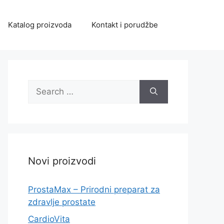
Katalog proizvoda
Kontakt i porudžbe
Search
for:
Novi proizvodi
ProstaMax – Prirodni preparat za
zdravlje prostate
CardioVita