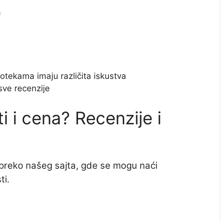
a
apotekama imaju različita iskustva
sve recenzije
i i cena? Recenzije i
 preko našeg sajta, gde se mogu naći
ti.