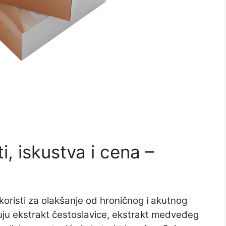
i, iskustva i cena –
 koristi za olakšanje od hroničnog i akutnog
učuju ekstrakt čestoslavice, ekstrakt medveđeg