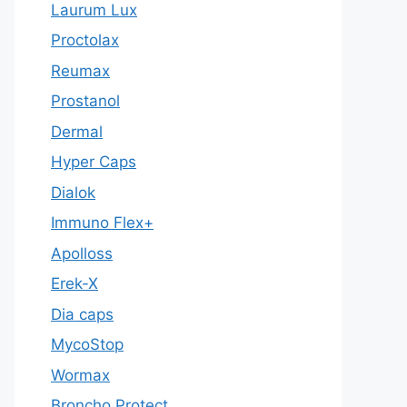
Laurum Lux
Proctolax
Reumax
Prostanol
Dermal
Hyper Caps
Dialok
Immuno Flex+
Apolloss
Erek-X
Dia caps
MycoStop
Wormax
Broncho Protect