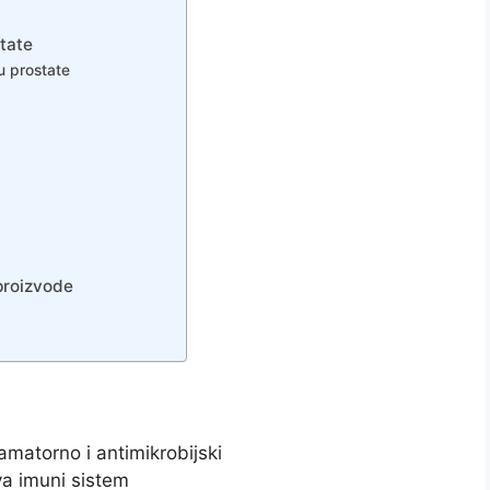
state
u prostate
proizvode
lamatorno i antimikrobijski
a imuni sistem