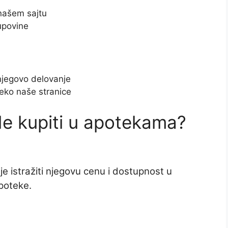
 našem sajtu
upovine
 njegovo delovanje
reko naše stranice
de kupiti u apotekama?
je istražiti njegovu cenu i dostupnost u
apoteke.