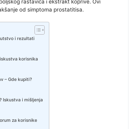
poljskog rastavića i ekstrakt koprive. Ovi
akšanje od simptoma prostatitisa.
utstvo i rezultati
iskustva korisnika
av – Gde kupiti?
 Iskustva i mišljenja
 forum za korisnike