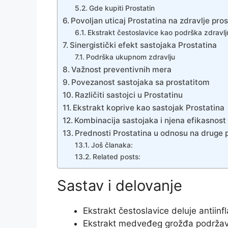
Gde kupiti Prostatin
Povoljan uticaj Prostatina na zdravlje pro
Ekstrakt čestoslavice kao podrška zdravlj
Sinergistički efekt sastojaka Prostatina
Podrška ukupnom zdravlju
Važnost preventivnih mera
Povezanost sastojaka sa prostatitom
Različiti sastojci u Prostatinu
Ekstrakt koprive kao sastojak Prostatina
Kombinacija sastojaka i njena efikasnost
Prednosti Prostatina u odnosu na druge 
Još članaka:
Related posts:
Sastav i delovanje
Ekstrakt čestoslavice deluje antiinf
Ekstrakt medveđeg grožđa podržav