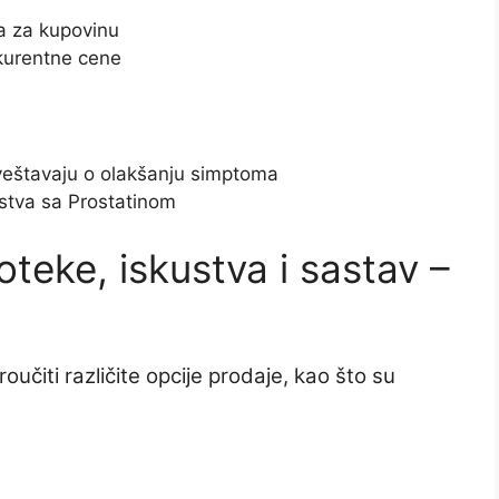
a za kupovinu
kurentne cene
 izveštavaju o olakšanju simptoma
skustva sa Prostatinom
oteke, iskustva i sastav –
oučiti različite opcije prodaje, kao što su