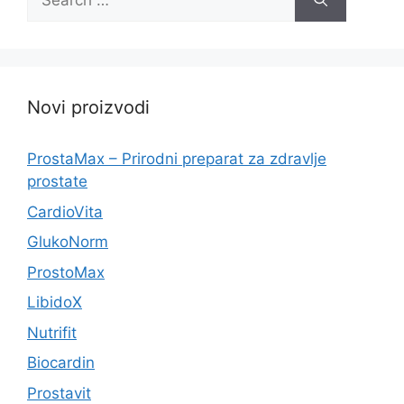
for:
Novi proizvodi
ProstaMax – Prirodni preparat za zdravlje
prostate
CardioVita
GlukoNorm
ProstoMax
LibidoX
Nutrifit
Biocardin
Prostavit