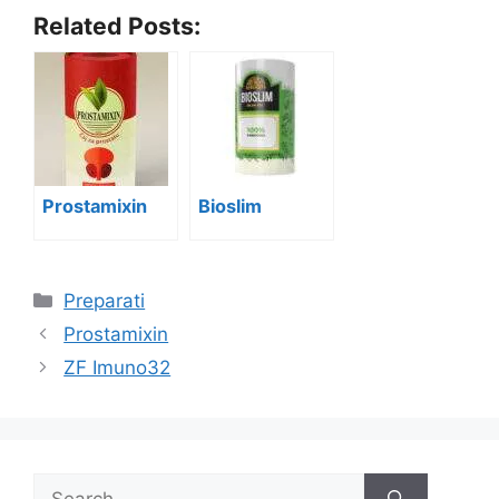
Related Posts:
Prostamixin
Bioslim
Categories
Preparati
Prostamixin
ZF Imuno32
Search