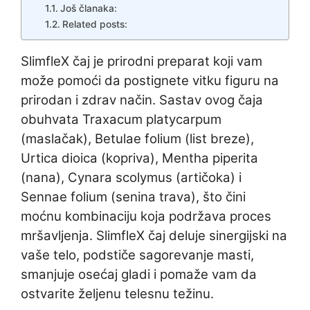
Još članaka:
Related posts:
SlimfleX čaj je prirodni preparat koji vam
može pomoći da postignete vitku figuru na
prirodan i zdrav način. Sastav ovog čaja
obuhvata Traxacum platycarpum
(maslačak), Betulae folium (list breze),
Urtica dioica (kopriva), Mentha piperita
(nana), Cynara scolymus (artičoka) i
Sennae folium (senina trava), što čini
moćnu kombinaciju koja podržava proces
mršavljenja. SlimfleX čaj deluje sinergijski na
vaše telo, podstiče sagorevanje masti,
smanjuje osećaj gladi i pomaže vam da
ostvarite željenu telesnu težinu.