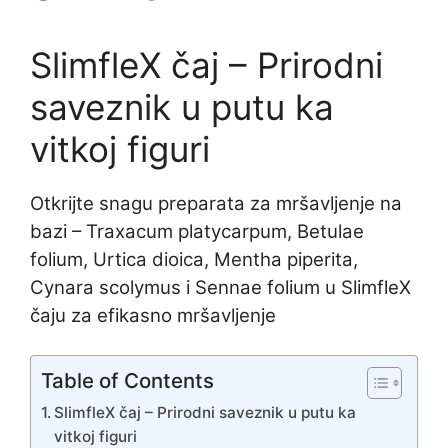
SlimfleX čaj – Prirodni
saveznik u putu ka
vitkoj figuri
Otkrijte snagu preparata za mršavljenje na
bazi – Traxacum platycarpum, Betulae
folium, Urtica dioica, Mentha piperita,
Cynara scolymus i Sennae folium u SlimfleX
čaju za efikasno mršavljenje
Table of Contents
SlimfleX čaj – Prirodni saveznik u putu ka
vitkoj figuri