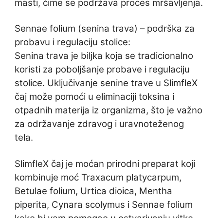
masti, čime se podržava proces mršavljenja.
Sennae folium (senina trava) – podrška za
probavu i regulaciju stolice:
Senina trava je biljka koja se tradicionalno
koristi za poboljšanje probave i regulaciju
stolice. Uključivanje senine trave u SlimfleX
čaj može pomoći u eliminaciji toksina i
otpadnih materija iz organizma, što je važno
za održavanje zdravog i uravnoteženog
tela.
SlimfleX čaj je moćan prirodni preparat koji
kombinuje moć Traxacum platycarpum,
Betulae folium, Urtica dioica, Mentha
piperita, Cynara scolymus i Sennae folium