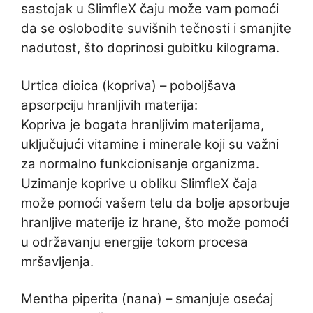
sastojak u SlimfleX čaju može vam pomoći
da se oslobodite suvišnih tečnosti i smanjite
nadutost, što doprinosi gubitku kilograma.
Urtica dioica (kopriva) – poboljšava
apsorpciju hranljivih materija:
Kopriva je bogata hranljivim materijama,
uključujući vitamine i minerale koji su važni
za normalno funkcionisanje organizma.
Uzimanje koprive u obliku SlimfleX čaja
može pomoći vašem telu da bolje apsorbuje
hranljive materije iz hrane, što može pomoći
u održavanju energije tokom procesa
mršavljenja.
Mentha piperita (nana) – smanjuje osećaj