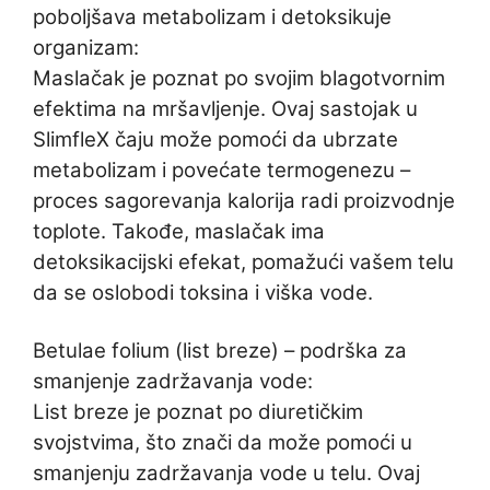
poboljšava metabolizam i detoksikuje
organizam:
Maslačak je poznat po svojim blagotvornim
efektima na mršavljenje. Ovaj sastojak u
SlimfleX čaju može pomoći da ubrzate
metabolizam i povećate termogenezu –
proces sagorevanja kalorija radi proizvodnje
toplote. Takođe, maslačak ima
detoksikacijski efekat, pomažući vašem telu
da se oslobodi toksina i viška vode.
Betulae folium (list breze) – podrška za
smanjenje zadržavanja vode:
List breze je poznat po diuretičkim
svojstvima, što znači da može pomoći u
smanjenju zadržavanja vode u telu. Ovaj