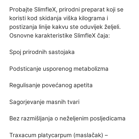
Probajte SlimfleX, prirodni preparat koji se
koristi kod skidanja viška kilograma i
postizanja linije kakvu ste oduvijek željeli.
Osnovne karakteristike SlimfleX čaja:
Spoj prirodnih sastojaka
Podsticanje usporenog metabolizma
Regulisanje povećanog apetita
Sagorjevanje masnih tvari
Bez razmišljanja o neželjenim posljedicama
Traxacum platycarpum (maslačak) –