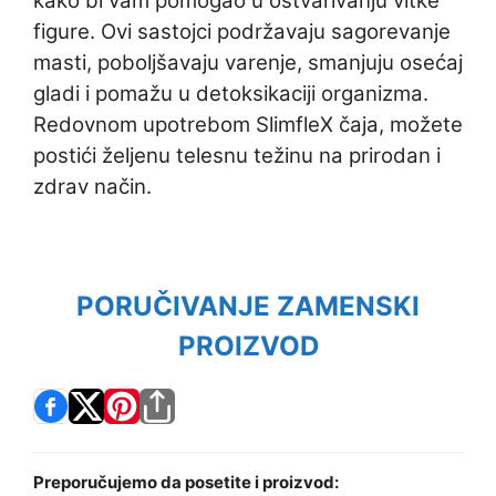
kako bi vam pomogao u ostvarivanju vitke
figure. Ovi sastojci podržavaju sagorevanje
masti, poboljšavaju varenje, smanjuju osećaj
gladi i pomažu u detoksikaciji organizma.
Redovnom upotrebom SlimfleX čaja, možete
postići željenu telesnu težinu na prirodan i
zdrav način.
PORUČIVANJE ZAMENSKI
PROIZVOD
Preporučujemo da posetite i proizvod: