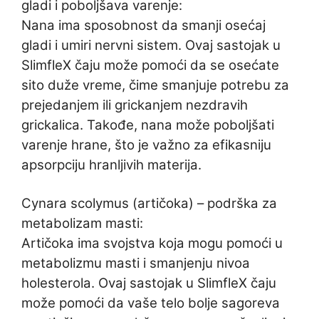
gladi i poboljšava varenje:
Nana ima sposobnost da smanji osećaj
gladi i umiri nervni sistem. Ovaj sastojak u
SlimfleX čaju može pomoći da se osećate
sito duže vreme, čime smanjuje potrebu za
prejedanjem ili grickanjem nezdravih
grickalica. Takođe, nana može poboljšati
varenje hrane, što je važno za efikasniju
apsorpciju hranljivih materija.
Cynara scolymus (artičoka) – podrška za
metabolizam masti:
Artičoka ima svojstva koja mogu pomoći u
metabolizmu masti i smanjenju nivoa
holesterola. Ovaj sastojak u SlimfleX čaju
može pomoći da vaše telo bolje sagoreva